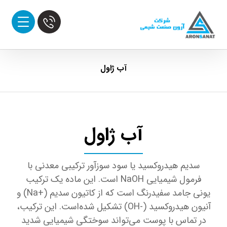
آب ژاول
آب ژاول
سدیم هیدروکسید یا سود سوزآور ترکیبی معدنی با
فرمول شیمیایی NaOH است. این ماده یک ترکیب
یونی جامد سفیدرنگ است که از کاتیون سدیم (+Na) و
آنیون هیدروکسید (-OH) تشکیل شده‌است. این ترکیب،
در تماس با پوست می‌تواند سوختگی شیمیایی شدید