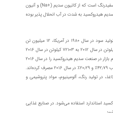
سدیم هیدروکسید یا سود سوزآور ترکیبی معدنی با فرمول شیمیایی NaOH است. این ماده یک ترکیب یونی جامد سفیدرنگ است که از کاتیون سدیم (+Na) و آنیون
ند. سدیم هیدروکسید به شدت در آب انحلال پذیر بوده
سدیم هیدروکسید، به عنوان یک باز قوی، یکی از مواد شیمیایی صنعتی بسیار مهم به‌شمار می‌رود. برای نمونه، تولید سود در سال ۱۹۸۰ در آمریکا، ۱۲ میلیون تن
بوده‌است. تولید این ماده شیمیایی پایه؛ که در تولید تمامی انواع مواد شیمیایی به نحوی کاربرد دارد، از ۶۰۳۹۰ کیلوتن در سال ۲۰۱۲ به ۷۲۱۰۳ کیلوتن در سال ۲۰۱۶
افزایش یافت که میانگین رشد ۴٫۵۳ درصد است. چین بزرگترین تولیدکننده سود جهان است که ۴۵٫۵۵ درصد از سهم بازار در صنعت سدیم هیدروکسید را در سال ۲۰۱۶
داشت. در بازار مصرف، چین و آمریکای شمالی، اصلی‌ترین مصرف‌کننده‌های این ماده هستند که برآورد شده به ترتیب ۴۲٫۷۹٪ و ۲۰٫۲۹٪ در سال ۲۰۱۶ مصرف کرده‌اند.
غذ، در تولید رنگ، آلومینیوم، مواد پتروشیمی و
سید استاندارد استفاده می‌شود. در صنایع غذایی
شود.