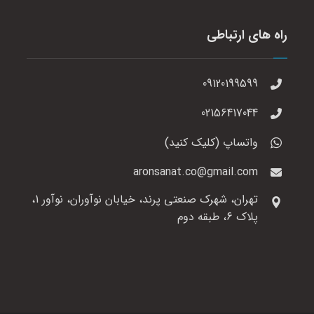
راه های ارتباطی
09120199599
02156417044
واتساپ (کلیک کنید)
aronsanat.co@gmail.com
تهران، شهرک صنعتی پرند، خیابان نوآوران، نوآور 1،
پلاک 6، طبقه دوم