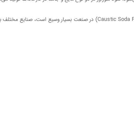
کاربردهای سود کاستیک پرک (به انگلیسی: Caustic Soda Flakes) در صنعت بس