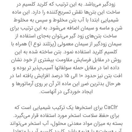
زودگیر می‌باشد. به این ترتیب که کلرید کلسیم در
ساخت این بتن‌ها نقش تسریع‌کننده را دارد. این ماده
شیمیایی ابتدا با آب بتن مخلوط و سپس به مخلوط
شن و ماسه و سیمان اضافه می‌شود. به این ترتیب برای
ساخت بتن‌های زود گیر می‌توان به‌جای استفاده از
سیمان زودگیر از سیمان معمولی (پرتلند نوع I) همراه با
کلسیم کلرید استفاده نمود. بتن ساخته شده به این
روش در مقابل فرسایش مقاومت بیشتری از خود نشان
داده اما در مقابل حمله سولفاتها آسیب‌پذیر تر بوده و
افت بتن نیز حدود ۱۰ الی ۱۵ درصد افزایش یافته اما در
هر حال بدترین ضرر این ماده اثر آن بر روی آرماتورها و
ایجاد خوردگی در آنهاست.
CaCl2 برای استخرها یک ترکیب شیمیایی است که
برای حفظ سلامت استخر مورد استفاده قرار می‌گیرد.
بسته به میزان مواد معدنی محلول، آب استخر می‌تواند
آب «سخت» یا «نرم» باشد. کلرید کلسیم آب را متعادل