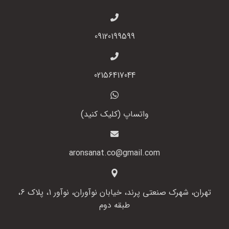
09120199599
02156417044
واتساپ (کلیک کنید)
aronsanat.co@gmail.com
تهران، شهرک صنعتی پرند، خیابان نوآوران، نوآور 1، پلاک 6،
طبقه دوم