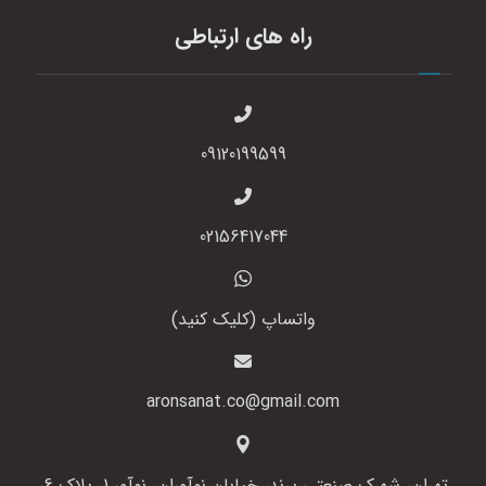
راه های ارتباطی
09120199599
02156417044
واتساپ (کلیک کنید)
aronsanat.co@gmail.com
تهران، شهرک صنعتی پرند، خیابان نوآوران، نوآور 1، پلاک 6،