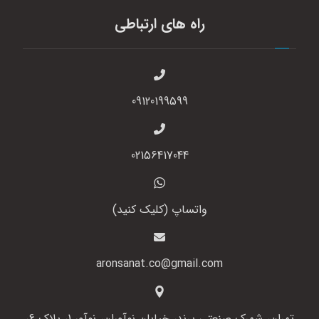
راه های ارتباطی
09120199599
02156417044
واتساپ (کلیک کنید)
aronsanat.co@gmail.com
تهران، شهرک صنعتی پرند، خیابان نوآوران، نوآور 1، پلاک 6،