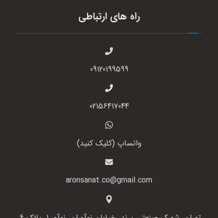
راه های ارتباطی
09120199599
02156417044
واتساپ (کلیک کنید)
aronsanat.co@gmail.com
تهران، شهرک صنعتی پرند، خیابان نوآوران، نوآور 1، پلاک 6،