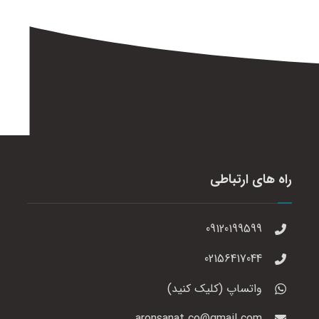
راه های ارتباطی
09120199599
02156417044
واتساپ (کلیک کنید)
aronsanat.co@gmail.com