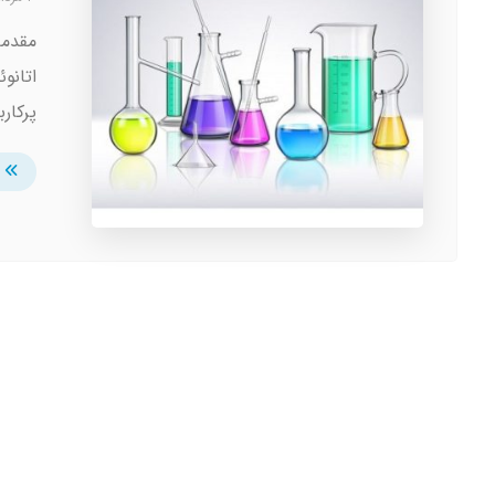
اتانو
پرکارب