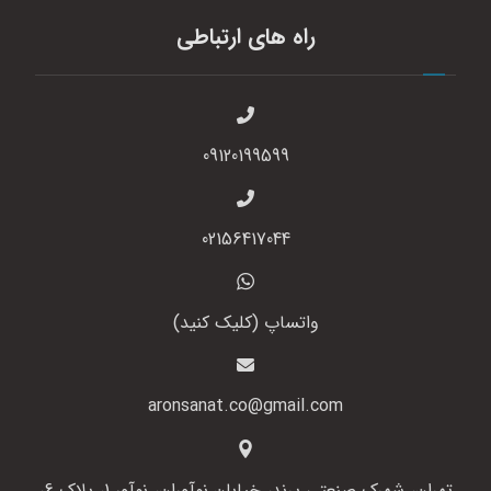
راه های ارتباطی
09120199599
02156417044
واتساپ (کلیک کنید)
aronsanat.co@gmail.com
تهران، شهرک صنعتی پرند، خیابان نوآوران، نوآور 1، پلاک 6،