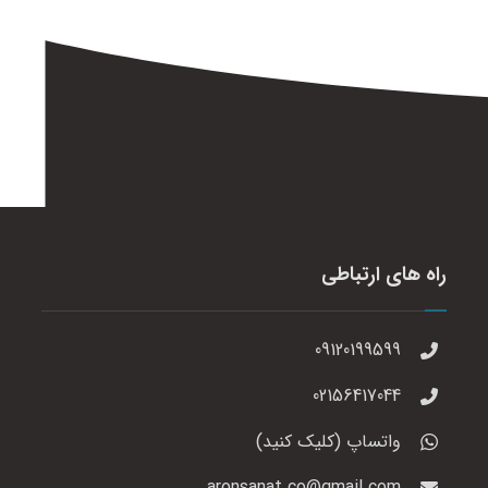
راه های ارتباطی
09120199599
02156417044
واتساپ (کلیک کنید)
aronsanat.co@gmail.com