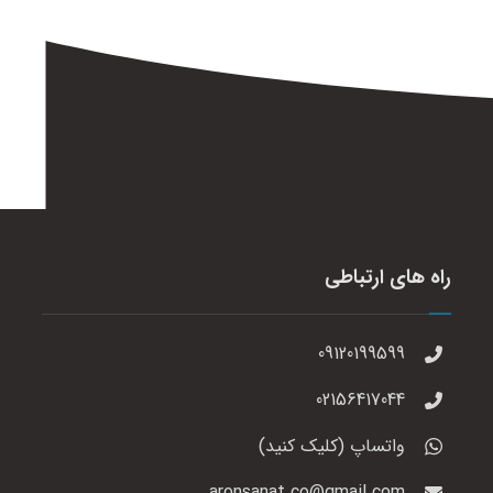
راه های ارتباطی
09120199599
02156417044
واتساپ (کلیک کنید)
aronsanat.co@gmail.com