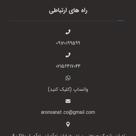
راه های ارتباطی
09120199599
02156417044
واتساپ (کلیک کنید)
aronsanat.co@gmail.com
تهران، شهرک صنعتی پرند، خیابان نوآوران، نوآور 1، پلاک 6،