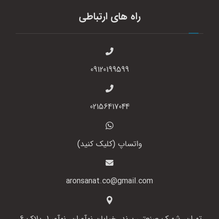
راه های ارتباطی
09120199599
02156417044
واتساپ (کلیک کنید)
aronsanat.co@gmail.com
تهران، شهرک صنعتی پرند، خیابان نوآوران، نوآور 1، پلاک 6،