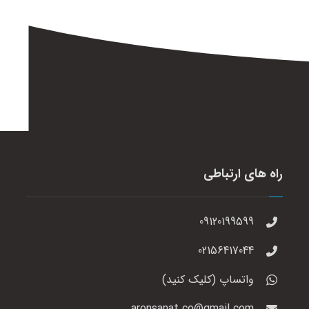
راه های ارتباطی
09120199599
02156417044
واتساپ (کلیک کنید)
aronsanat.co@gmail.com