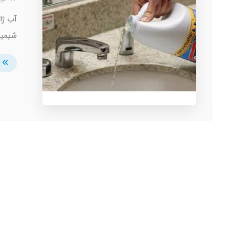
آب ژا
شیمیا