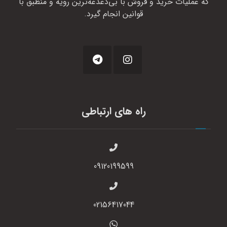
که عملیات خرید و فروش با بی‌دغدغه‌ترین رویه و منطبق با
قوانین انجام گیرد.
راه های ارتباطی
09120199599
02156417044