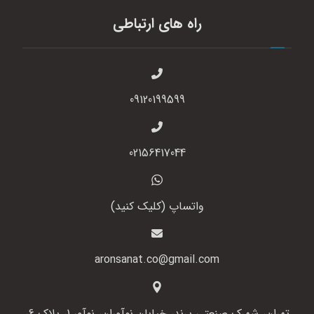
راه های ارتباطی
09120199599
02156417044
واتساپ (کلیک کنید)
aronsanat.co@gmail.com
تهران، شهرک صنعتی پرند، خیابان نوآوران، نوآور 1، پلاک 6،