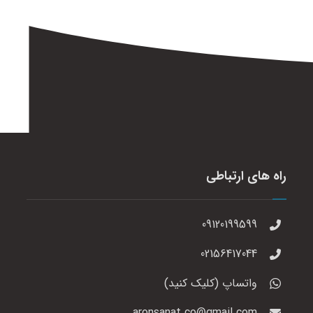
راه های ارتباطی
09120199599
02156417044
واتساپ (کلیک کنید)
aronsanat.co@gmail.com