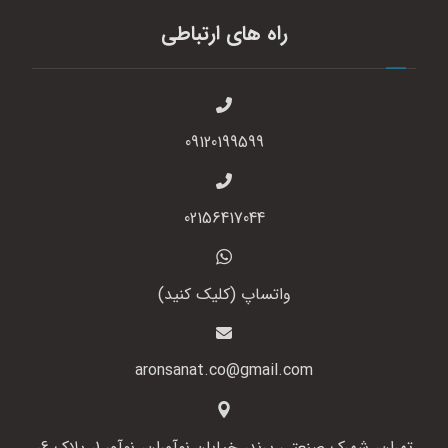
راه های ارتباطی
09120199599
02156417044
واتساپ (کلیک کنید)
aronsanat.co@gmail.com
تهران، شهرک صنعتی پرند، خیابان نوآوران، نوآور 1، پلاک 6،