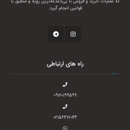
که عملیات خرید و فروش با بی‌دغدغه‌ترین رویه و منطبق با
قوانین انجام گیرد.
راه های ارتباطی
09120199599
02156417044