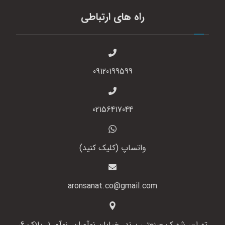
راه های ارتباطی
09120199599
02156417044
واتساپ (کلیک کنید)
aronsanat.co@gmail.com
تهران، شهرک صنعتی پرند، خیابان نوآوران، نوآور 1، پلاک 6،