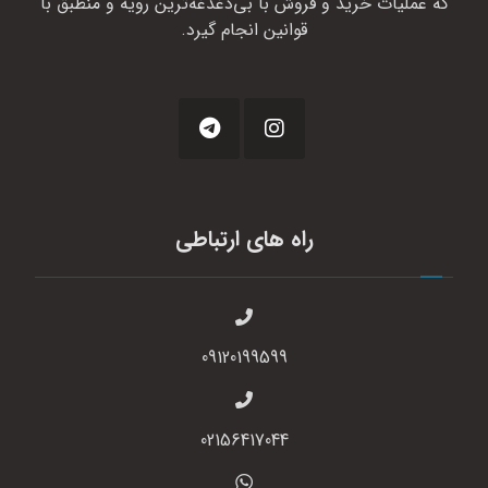
که عملیات خرید و فروش با بی‌دغدغه‌ترین رویه و منطبق با
قوانین انجام گیرد.
راه های ارتباطی
09120199599
02156417044