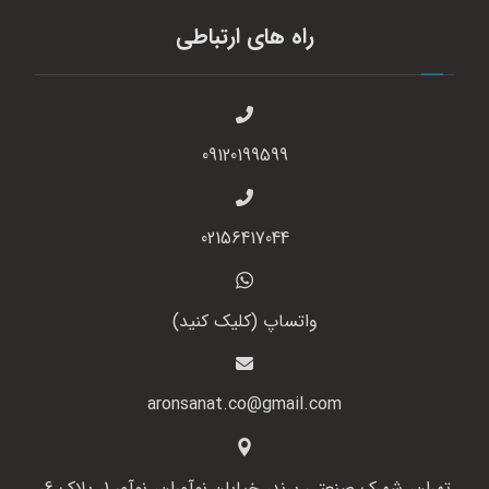
راه های ارتباطی
09120199599
02156417044
واتساپ (کلیک کنید)
aronsanat.co@gmail.com
تهران، شهرک صنعتی پرند، خیابان نوآوران، نوآور 1، پلاک 6،