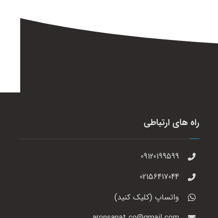
راه های ارتباطی
09120199599
02156417044
واتساپ (کلیک کنید)
aronsanat.co@gmail.com