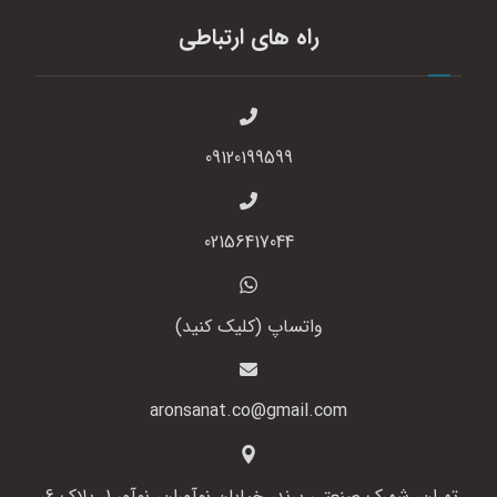
راه های ارتباطی
09120199599
02156417044
واتساپ (کلیک کنید)
aronsanat.co@gmail.com
تهران، شهرک صنعتی پرند، خیابان نوآوران، نوآور 1، پلاک 6،