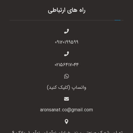
راه های ارتباطی
09120199599
02156417044
واتساپ (کلیک کنید)
aronsanat.co@gmail.com
تهران، شهرک صنعتی پرند، خیابان نوآوران، نوآور 1، پلاک 6،