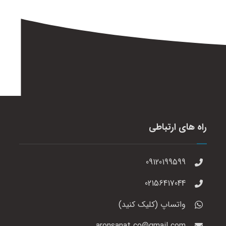
راه های ارتباطی
09120199599
02156417044
واتساپ (کلیک کنید)
aronsanat.co@gmail.com