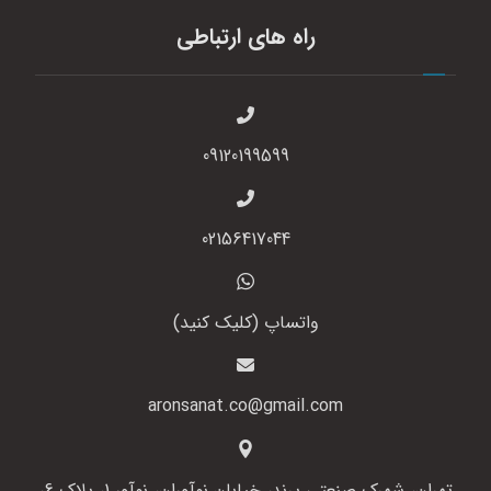
راه های ارتباطی
09120199599
02156417044
واتساپ (کلیک کنید)
aronsanat.co@gmail.com
تهران، شهرک صنعتی پرند، خیابان نوآوران، نوآور 1، پلاک 6،