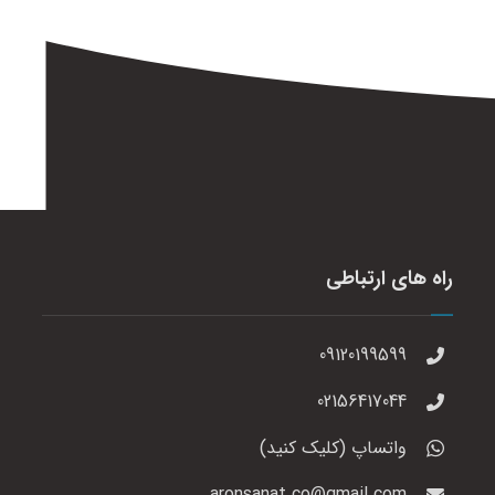
راه های ارتباطی
09120199599
02156417044
واتساپ (کلیک کنید)
aronsanat.co@gmail.com