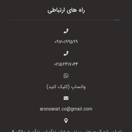
راه های ارتباطی
09120199599
02156417044
واتساپ (کلیک کنید)
aronsanat.co@gmail.com
تهران، شهرک صنعتی پرند، خیابان نوآوران، نوآور 1، پلاک 6،