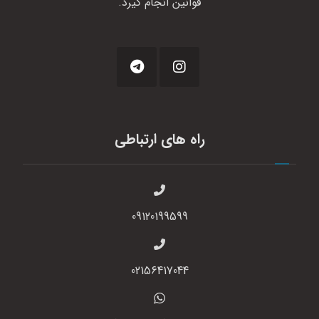
قوانین انجام گیرد.
راه های ارتباطی
09120199599
02156417044