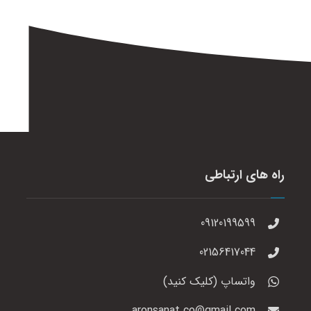
راه های ارتباطی
09120199599
02156417044
واتساپ (کلیک کنید)
aronsanat.co@gmail.com