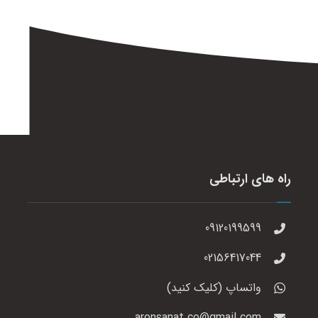
راه های ارتباطی
09120199599
02156417044
واتساپ (کلیک کنید)
aronsanat.co@gmail.com