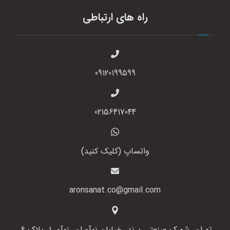
راه های ارتباطی
09120199599
02156417044
واتساپ (کلیک کنید)
aronsanat.co@gmail.com
تهران، شهرک صنعتی پرند، خیابان نوآوران، نوآور 1، پلاک 6،