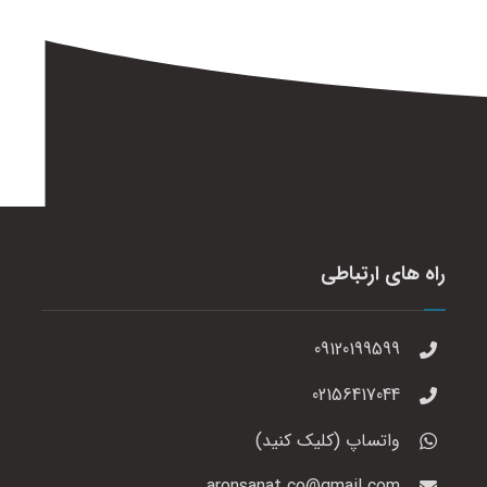
راه های ارتباطی
09120199599
02156417044
واتساپ (کلیک کنید)
aronsanat.co@gmail.com