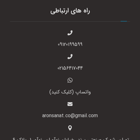
راه های ارتباطی
09120199599
02156417044
واتساپ (کلیک کنید)
aronsanat.co@gmail.com
تهران، شهرک صنعتی پرند، خیابان نوآوران، نوآور 1، پلاک 6،