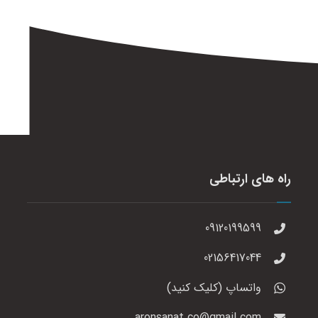
راه های ارتباطی
09120199599
02156417044
واتساپ (کلیک کنید)
aronsanat.co@gmail.com