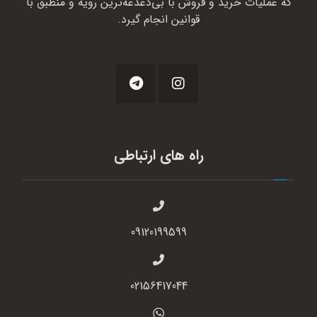
که عملیات خرید و فروش با بی‌دغدغه‌ترین رویه و منطبق با
قوانین انجام گیرد.
راه های ارتباطی
09120199599
02156417044