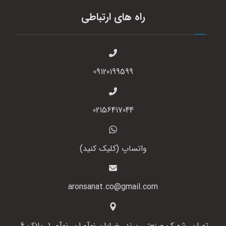
راه های ارتباطی
09120199599
02156417044
واتساپ (کلیک کنید)
aronsanat.co@gmail.com
تهران، شهرک صنعتی پرند، خیابان نوآوران، نوآور 1، پلاک 6،