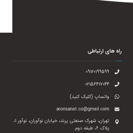
راه های ارتباطی
09120199599
02156417044
واتساپ (کلیک کنید)
aronsanat.co@gmail.com
تهران، شهرک صنعتی پرند، خیابان نوآوران، نوآور 1،
پلاک 6، طبقه دوم