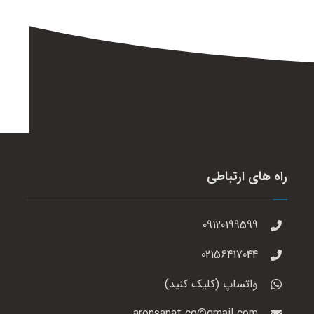
راه های ارتباطی
09120199599
02156417044
واتساپ (کلیک کنید)
aronsanat.co@gmail.com