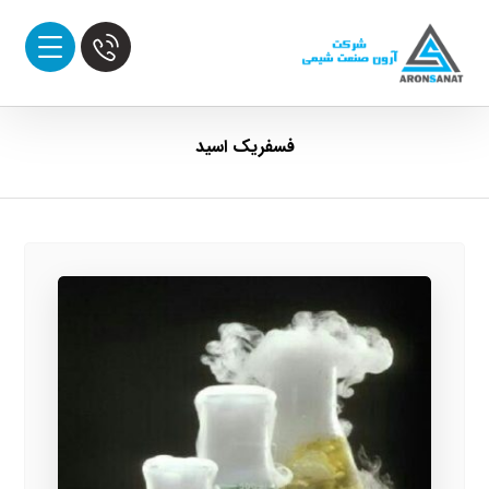
فسفریک اسید