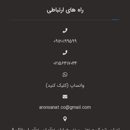
راه های ارتباطی
09120199599
02156417044
واتساپ (کلیک کنید)
aronsanat.co@gmail.com
تهران، شهرک صنعتی پرند، خیابان نوآوران، نوآور 1، پلاک 6،