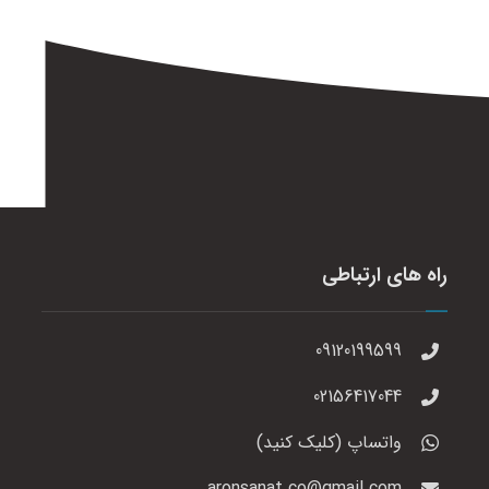
راه های ارتباطی
09120199599
02156417044
واتساپ (کلیک کنید)
aronsanat.co@gmail.com