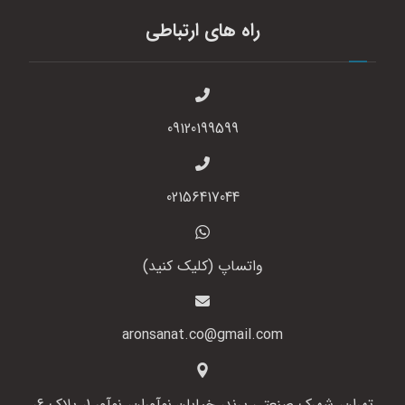
راه های ارتباطی
09120199599
02156417044
واتساپ (کلیک کنید)
aronsanat.co@gmail.com
تهران، شهرک صنعتی پرند، خیابان نوآوران، نوآور 1، پلاک 6،