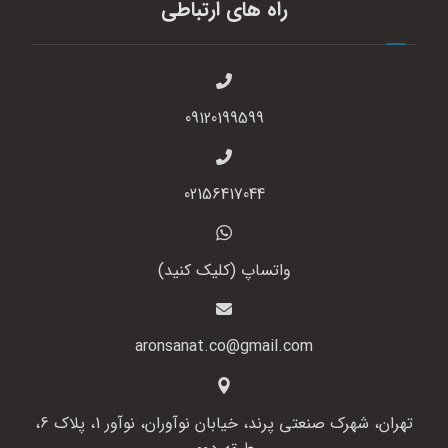
راه های ارتباطی
09120199599
02156417044
واتساپ (کلیک کنید)
aronsanat.co@gmail.com
تهران، شهرک صنعتی پرند، خیابان نوآوران، نوآور 1، پلاک 6،