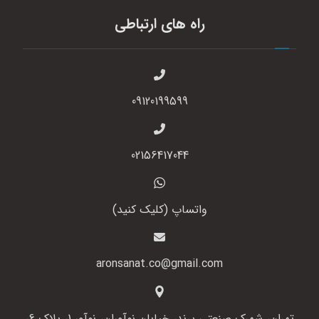
راه های ارتباطی
09120199599
02156417044
واتساپ (کلیک کنید)
aronsanat.co@gmail.com
تهران، شهرک صنعتی پرند، خیابان نوآوران، نوآور 1، پلاک 6،