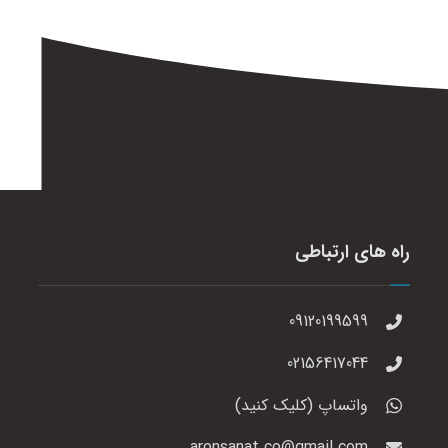
راه های ارتباطی
09120199599
02156417044
واتساپ (کلیک کنید)
aronsanat.co@gmail.com