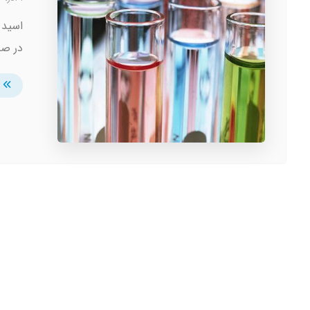
اسید 
در صن