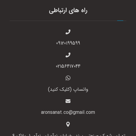
راه های ارتباطی
09120199599
02156417044
واتساپ (کلیک کنید)
aronsanat.co@gmail.com
تهران، شهرک صنعتی پرند، خیابان نوآوران، نوآور 1، پلاک 6،