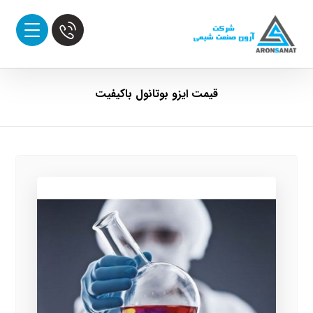
قیمت ایزو بوتانول باکیفیت