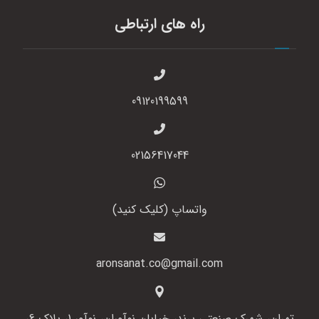
راه های ارتباطی
09120199599
02156417044
واتساپ (کلیک کنید)
aronsanat.co@gmail.com
تهران، شهرک صنعتی پرند، خیابان نوآوران، نوآور 1، پلاک 6،