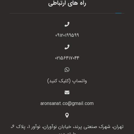
راه های ارتباطی
09120199599
02156417044
واتساپ (کلیک کنید)
aronsanat.co@gmail.com
تهران، شهرک صنعتی پرند، خیابان نوآوران، نوآور 1، پلاک 6،