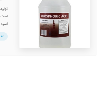
تولید
است ک
اسید .