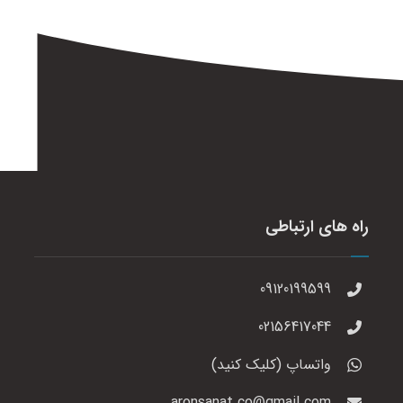
راه های ارتباطی
09120199599
02156417044
واتساپ (کلیک کنید)
aronsanat.co@gmail.com