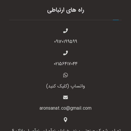
راه های ارتباطی
09120199599
02156417044
واتساپ (کلیک کنید)
aronsanat.co@gmail.com
تهران، شهرک صنعتی پرند، خیابان نوآوران، نوآور 1، پلاک 6،